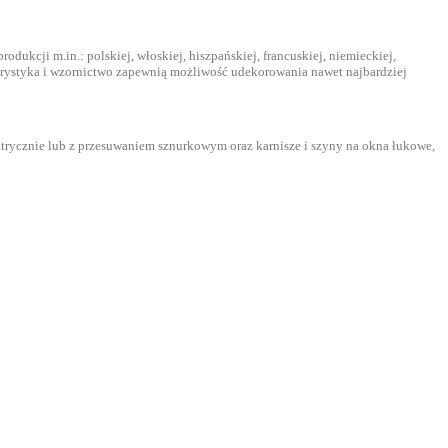
dukcji m.in.: polskiej, włoskiej, hiszpańskiej, francuskiej, niemieckiej,
orystyka i wzornictwo zapewnią możliwość udekorowania nawet najbardziej
ktrycznie lub z przesuwaniem sznurkowym oraz karnisze i szyny na okna łukowe,