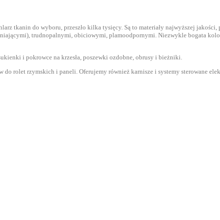
 tkanin do wyboru, przeszło kilka tysięcy. Są to materiały najwyższej jakości, pro
emniającymi), trudnopalnymi, obiciowymi, plamoodpornymi. Niezwykle bogata kol
 sukienki i pokrowce na krzesła, poszewki ozdobne, obrusy i bieżniki.
 do rolet rzymskich i paneli. Oferujemy również karnisze i systemy sterowane ele