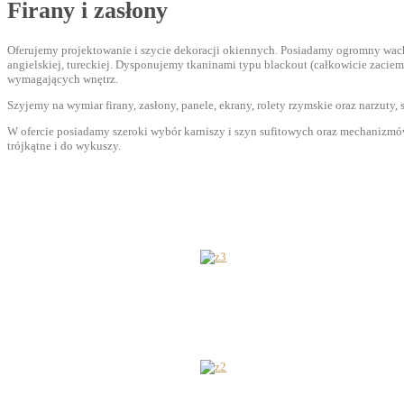
Firany i zasłony
Oferujemy projektowanie i szycie dekoracji okiennych. Posiadamy ogromny wachlarz
angielskiej, tureckiej. Dysponujemy tkaninami typu blackout (całkowicie zaci
wymagających wnętrz.
Szyjemy na wymiar firany, zasłony, panele, ekrany, rolety rzymskie oraz narzuty,
W ofercie posiadamy szeroki wybór karniszy i szyn sufitowych oraz mechanizmów
trójkątne i do wykuszy.