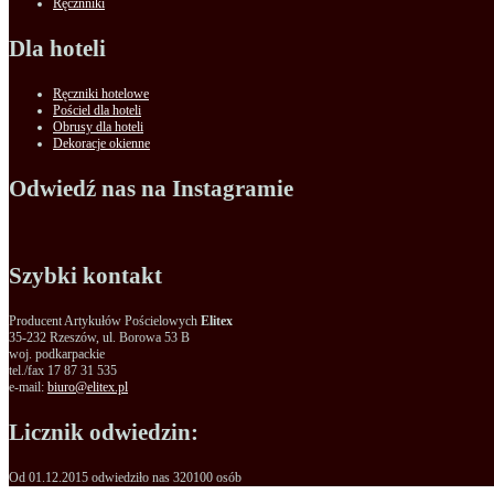
Ręcznniki
Dla hoteli
Ręczniki hotelowe
Pościel dla hoteli
Obrusy dla hoteli
Dekoracje okienne
Odwiedź nas na Instagramie
Szybki kontakt
Producent Artykułów Pościelowych
Elitex
35-232 Rzeszów, ul. Borowa 53 B
woj. podkarpackie
tel./fax 17 87 31 535
e-mail:
biuro@elitex.pl
Licznik odwiedzin:
Od 01.12.2015 odwiedziło nas
320100
osób