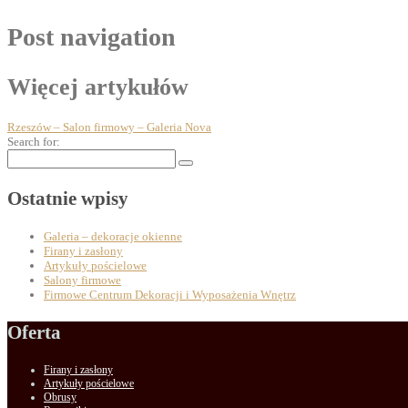
Post navigation
Więcej artykułów
Rzeszów – Salon firmowy – Galeria Nova
Search for:
Ostatnie wpisy
Galeria – dekoracje okienne
Firany i zasłony
Artykuły pościelowe
Salony firmowe
Firmowe Centrum Dekoracji i Wyposażenia Wnętrz
Oferta
Firany i zasłony
Artykuły pościelowe
Obrusy