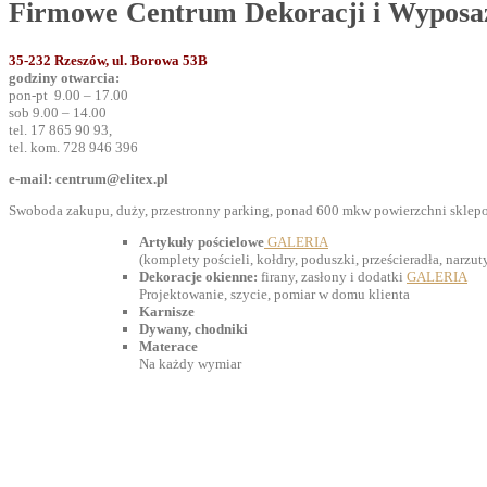
Firmowe Centrum Dekoracji i Wyposa
35-232 Rzeszów, ul. Borowa 53B
godziny otwarcia:
pon-pt 9.00 – 17.00
sob 9.00 – 14.00
tel. 17 865 90 93,
tel. kom. 728 946 396
e-mail: centrum@elitex.pl
Swoboda zakupu, duży, przestronny parking, ponad 600 mkw powierzchni sklepow
Artykuły pościelowe
GALERIA
(komplety pościeli, kołdry, poduszki, prześcieradła, narzuty,
Dekoracje okienne:
firany, zasłony i dodatki
GALERIA
Projektowanie, szycie, pomiar w domu klienta
Karnisze
Dywany, chodniki
Materace
Na każdy wymiar